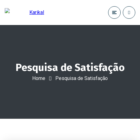
Pesquisa de Satisfação
Home
Pesquisa de Satisfação