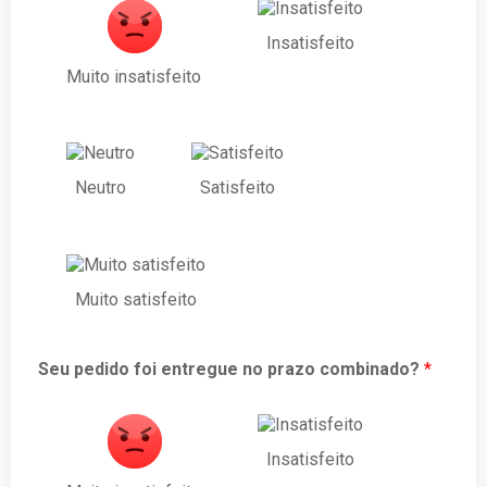
Insatisfeito
Muito insatisfeito
Neutro
Satisfeito
Muito satisfeito
Seu pedido foi entregue no prazo combinado?
*
Insatisfeito